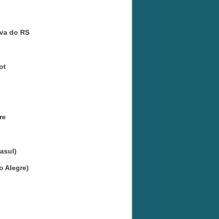
iva do RS
ot
re
asul)
o Alegre)