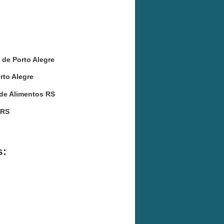
de Porto Alegre
to Alegre
 de Alimentos RS
os RS
s: