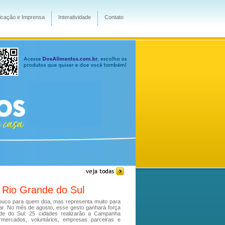
cação e Imprensa
Interatividade
Contato
 Rio Grande do Sul
pouco para quem doa, mas representa muito para
ar. No mês de agosto, esse gesto ganhará força
de do Sul: 25 cidades realizarão a Campanha
ermercados, voluntários, empresas parceiras e