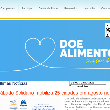
Campanhas
Participe
Dados da Fome
Resultados
Nutrição
Comuni
ltimas Notícias
Powered by
Translate
ábado Solidário mobiliza 25 cidades em agosto no
Um quilo de alimento pode parecer 
quem enfrenta a insegurança aliment
em diferentes regiões do Rio Gran
Sábado Solidário, mobilizando sup