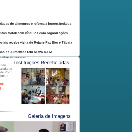
eladas de alimentos e reforça a importância da
ntos fortalecem vínculos com organizações
ais recebe visita de Rejane Paz Bier e Tábata
Banco de Alimentos tem NOVA DATA
oações da InBetta
Instituições Beneficiadas
sendo
 ajuda do
 de Porto
iros e
bém
!
Galeria de Imagens