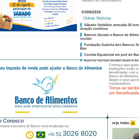
milhares de consumidores.
03/08/2026
Outras Notícias
Sábado Solidário arrecada 35 ton
doação contínua
Bancos Sociais e Banco de Alime
sociais
Fundação Gaúcha dos Bancos Soci
Bier
Corrida Equatorial em prol do 
Bancos Sociais recebe visita e d
Conheça aqui quais
instituições estão 
beneficiadas com a
Banco de Alimentos
Alegre e seus parce
mantenedores
Torne-se tam
um beneficiado
e Conosco
retaria executiva do Banco está localizada na
3026 8020
51
+55