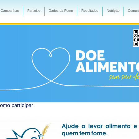
Campanhas
Participe
Dados da Fome
Resultados
Nutrição
Comuni
omo participar