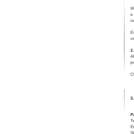
I
e
o
E
c
2
A
p
C
3
P
T
E
S