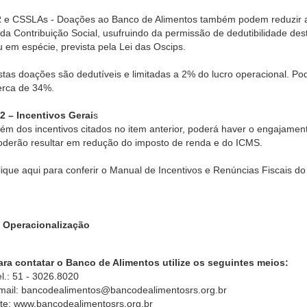
R e CSSLAs - Doações ao Banco de Alimentos também podem reduzir a
 da Contribuição Social, usufruindo da permissão de dedutibilidade d
u em espécie, prevista pela Lei das Oscips.
stas doações são dedutíveis e limitadas a 2% do lucro operacional. Po
erca de 34%.
.2 – Incentivos Gerai
s
lém dos incentivos citados no item anterior, poderá haver o engajame
oderão resultar em redução do imposto de renda e do ICMS.
lique aqui
para conferir o Manual de Incentivos e Renúncias Fiscais d
. Operacionalização
ara contatar o Banco de Alimentos utilize os seguintes meios:
el.: 51 - 3026.8020
mail: bancodealimentos@bancodealimentosrs.org.br
ite: www.bancodealimentosrs.org.br