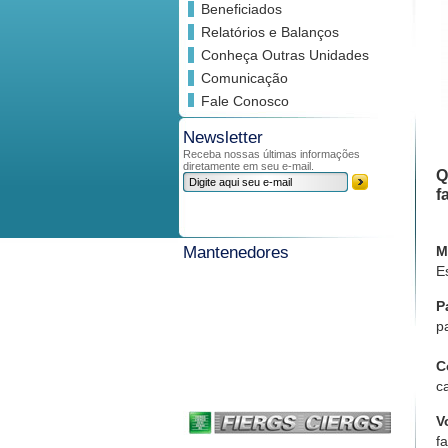
Beneficiados
Relatórios e Balanços
Conheça Outras Unidades
Comunicação
Fale Conosco
Newsletter
Receba nossas últimas informações
diretamente em seu e-mail.
Q
f
M
Mantenedores
E
P
p
C
c
V
f