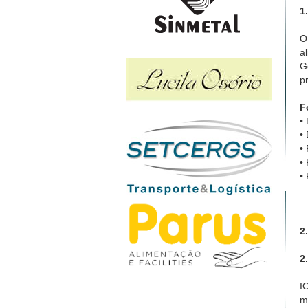
1
O
a
G
p
F
•
•
•
•
•
2
2
I
m