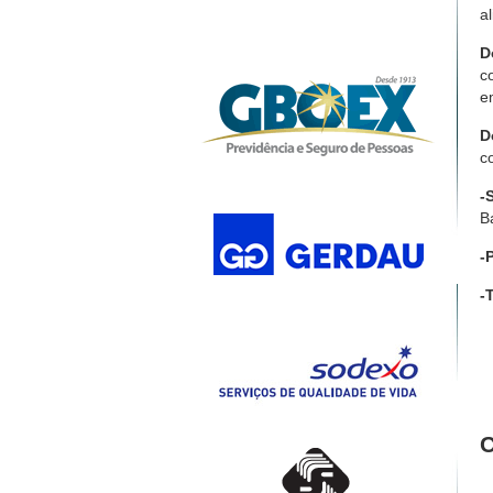
a
D
c
e
D
c
-
B
-
-
C