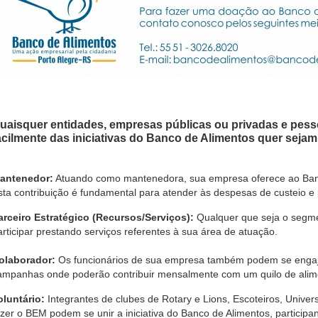
uaisquer entidades, empresas públicas ou privadas e pesso
acilmente das iniciativas do Banco de Alimentos quer seja
antenedor:
Atuando como mantenedora, sua empresa oferece ao Banc
sta contribuição é fundamental para atender às despesas de custeio e 
arceiro Estratégico (Recursos/Serviços):
Qualquer que seja o segm
articipar prestando serviços referentes à sua área de atuação.
olaborador:
Os funcionários de sua empresa também podem se engajar 
ampanhas onde poderão contribuir mensalmente com um quilo de alim
oluntário:
Integrantes de clubes de Rotary e Lions, Escoteiros, Univer
azer o BEM podem se unir a iniciativa do Banco de Alimentos, partic