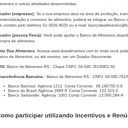
limentos e outras atividades desenvolvidas.
oador (empresas):
Se a sua empresa atua na área de produção, tra
omercialização e consumo de alimentos, poderá se integrar ao Banco 
m contato pelo telefone 51-3026.8020 ou e-mail: bancodealimentos@b
oador (pessoa física):
Você pode ajudar o Banco de Alimentos doando
ompra de alimentos.
Site Doe Alimentos
: Acesse
www.doealimentos.com.br
onde você pode
anco de Alimentos, ou até mesmo, ser um Doador Recorrente.
PIX:
Banco de Alimentos RS - Chave CNPJ: 04.580.781/0001-91
Transferência Bancária
- Banco de Alimentos RS - CNPJ: 04.580.781
Banco Banrisul: Agência:1212 Conta Corrente: 06.160792.0-8
Banco do Brasil: Agência:1889-9 Conta Corrente: 122.323-2
Banco Santander: Agência: 1001 Conta Corrente: 13.000.284-4
omo participar utilizando Incentivos e Renú