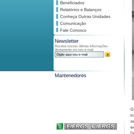
Beneficiados
Relatórios e Balanços
Conheça Outras Unidades
Comunicação
Fale Conosco
Newsletter
Receba nossas últimas informações
diretamente em seu e-mail.
Mantenedores
G
t
s
e
D