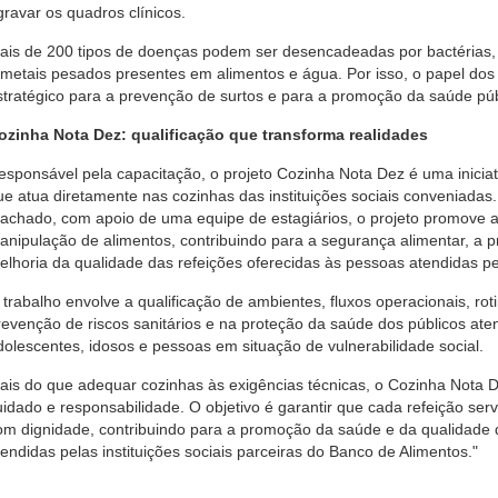
gravar os quadros clínicos.
ais de 200 tipos de doenças podem ser desencadeadas por bactérias, v
 metais pesados presentes em alimentos e água. Por isso, o papel do
stratégico para a prevenção de surtos e para a promoção da saúde púb
ozinha Nota Dez: qualificação que transforma realidades
esponsável pela capacitação, o projeto Cozinha Nota Dez é uma iniciat
ue atua diretamente nas cozinhas das instituições sociais conveniadas
achado, com apoio de uma equipe de estagiários, o projeto promove a 
anipulação de alimentos, contribuindo para a segurança alimentar, a pr
elhoria da qualidade das refeições oferecidas às pessoas atendidas pel
 trabalho envolve a qualificação de ambientes, fluxos operacionais, ro
revenção de riscos sanitários e na proteção da saúde dos públicos ate
dolescentes, idosos e pessoas em situação de vulnerabilidade social.
ais do que adequar cozinhas às exigências técnicas, o Cozinha Nota D
uidado e responsabilidade. O objetivo é garantir que cada refeição serv
om dignidade, contribuindo para a promoção da saúde e da qualidade 
tendidas pelas instituições sociais parceiras do Banco de Alimentos."