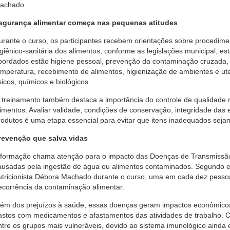
achado.
egurança alimentar começa nas pequenas atitudes
urante o curso, os participantes recebem orientações sobre procedim
igiênico-sanitária dos alimentos, conforme as legislações municipal, es
bordados estão higiene pessoal, prevenção da contaminação cruzada,
emperatura, recebimento de alimentos, higienização de ambientes e uten
ísicos, químicos e biológicos.
 treinamento também destaca a importância do controle de qualidad
limentos. Avaliar validade, condições de conservação, integridade das
rodutos é uma etapa essencial para evitar que itens inadequados sejam
revenção que salva vidas
 formação chama atenção para o impacto das Doenças de Transmissão 
ausadas pela ingestão de água ou alimentos contaminados. Segundo e
utricionista Débora Machado durante o curso, uma em cada dez pes
ecorrência da contaminação alimentar.
lém dos prejuízos à saúde, essas doenças geram impactos econômicos 
astos com medicamentos e afastamentos das atividades de trabalho. 
ntre os grupos mais vulneráveis, devido ao sistema imunológico aind