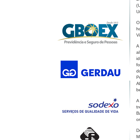
(
U
O
h
V
A
a
i
f
d
P
A
b
A
t
B
o
D
M