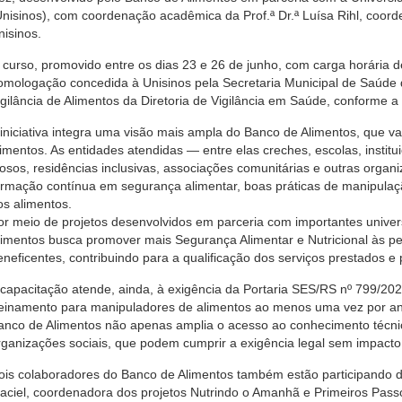
Unisinos), com coordenação acadêmica da Prof.ª Dr.ª Luísa Rihl, coor
nisinos.
 curso, promovido entre os dias 23 e 26 de junho, com carga horária d
omologação concedida à Unisinos pela Secretaria Municipal de Saúde 
igilância de Alimentos da Diretoria de Vigilância em Saúde, conforme a
 iniciativa integra uma visão mais ampla do Banco de Alimentos, que va
limentos. As entidades atendidas — entre elas creches, escolas, insti
dosos, residências inclusivas, associações comunitárias e outras org
ormação contínua em segurança alimentar, boas práticas de manipulaçã
os alimentos.
or meio de projetos desenvolvidos em parceria com importantes unive
limentos busca promover mais Segurança Alimentar e Nutricional às pes
eneficentes, contribuindo para a qualificação dos serviços prestados e 
 capacitação atende, ainda, à exigência da Portaria SES/RS nº 799/202
reinamento para manipuladores de alimentos ao menos uma vez por ano
anco de Alimentos não apenas amplia o acesso ao conhecimento técn
rganizações sociais, que podem cumprir a exigência legal sem impacto 
ois colaboradores do Banco de Alimentos também estão participando do
aciel, coordenadora dos projetos Nutrindo o Amanhã e Primeiros Passo