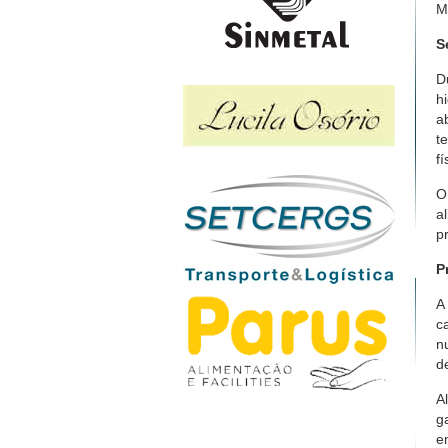
M
S
D
h
a
t
f
O
a
p
P
A
c
n
d
A
g
e