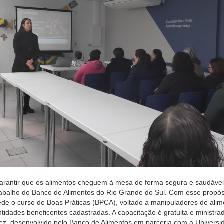
arantir que os alimentos cheguem à mesa de forma segura e saudáve
rabalho do Banco de Alimentos do Rio Grande do Sul. Com esse propósi
ede o curso de Boas Práticas (BPCA), voltado a manipuladores de alime
ntidades beneficentes cadastradas. A capacitação é gratuita e ministra
ez, desenvolvido pelo Banco de Alimentos em parceria com a Universi