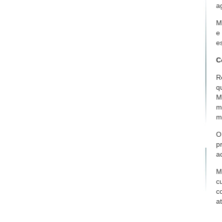
a
M
e
e
C
R
q
M
m
m
O
p
a
M
c
c
a