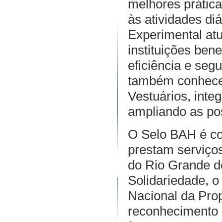
melhores prátic
às atividades di
Experimental at
instituições ben
eficiência e seg
também conhecer
Vestuários, int
ampliando as pos
O Selo BAH é co
prestam serviço
do Rio Grande d
Solidariedade, o
Nacional da Prop
reconhecimento 