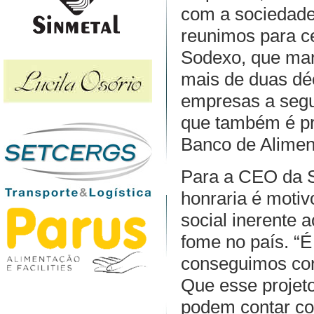
com a sociedade
reunimos para c
Sodexo, que ma
mais de duas dé
empresas a segu
que também é pr
Banco de Alimen
Para a CEO da S
honraria é motiv
social inerente 
fome no país. “É 
conseguimos cont
Que esse projeto
podem contar co