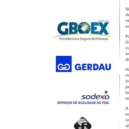
N
d
r
e
P
G
c
e
d
N
m
i
p
t
e
A
e
u
a