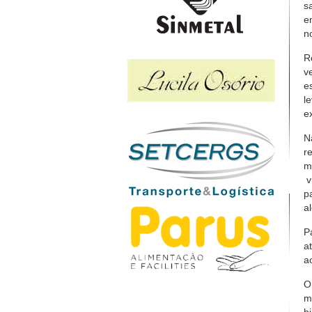
s
e
n
R
v
e
l
e
N
r
m
v
p
a
P
a
a
O
m