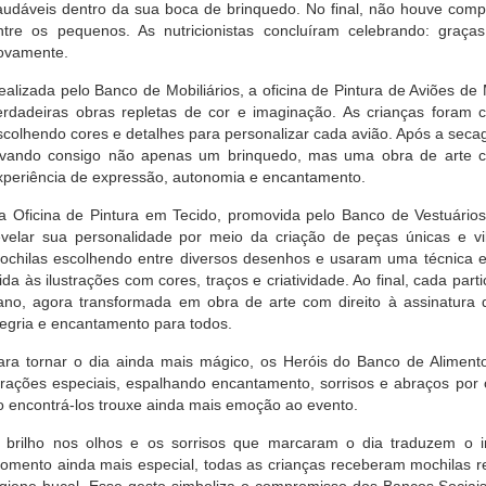
audáveis dentro da sua boca de brinquedo. No final, não houve com
ntre os pequenos. As nutricionistas concluíram celebrando: graças
ovamente.
ealizada pelo Banco de Mobiliários, a oficina de Pintura de Aviões d
erdadeiras obras repletas de cor e imaginação. As crianças foram co
scolhendo cores e detalhes para personalizar cada avião. Após a seca
evando consigo não apenas um brinquedo, mas uma obra de arte 
xperiência de expressão, autonomia e encantamento.
a Oficina de Pintura em Tecido, promovida pelo Banco de Vestuários
evelar sua personalidade por meio da criação de peças únicas e v
ochilas escolhendo entre diversos desenhos e usaram uma técnica es
ida às ilustrações com cores, traços e criatividade. Ao final, cada par
ano, agora transformada em obra de arte com direito à assinatura
legria e encantamento para todos.
ara tornar o dia ainda mais mágico, os Heróis do Banco de Alime
trações especiais, espalhando encantamento, sorrisos e abraços por 
o encontrá-los trouxe ainda mais emoção ao evento.
 brilho nos olhos e os sorrisos que marcaram o dia traduzem o i
omento ainda mais especial, todas as crianças receberam mochilas rep