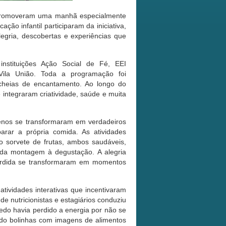
 promoveram uma manhã especialmente
ção infantil participaram da iniciativa,
gria, descobertas e experiências que
instituições Ação Social de Fé, EEI
 Vila União. Toda a programação foi
e cheias de encantamento. Ao longo do
 integraram criatividade, saúde e muita
uenos se transformaram em verdadeiros
arar a própria comida. As atividades
so sorvete de frutas, ambos saudáveis,
 da montagem à degustação. A alegria
ordida se transformaram em momentos
tividades interativas que incentivaram
de nutricionistas e estagiários conduziu
edo havia perdido a energia por não se
ndo bolinhas com imagens de alimentos