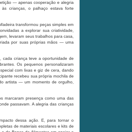
petição — apenas cooperação e alegria
 às crianças, o palhaço estava forte
e Madeira transformou peças simples em
nvidadas a explorar sua criatividade,
gem, levaram seus trabalhos para casa,
criada por suas próprias mãos — uma
, cada criança teve a oportunidade de
ibrantes. Os pequenos personalizaram
pecial com lixas e giz de cera, dando
ticipante recebeu sua própria mochila de
 do artista — um momento de orgulho,
ntos marcaram presença como uma das
onde passavam. A alegria das crianças
mpacto dessa ação. E, para tornar o
letas de materiais escolares e kits de