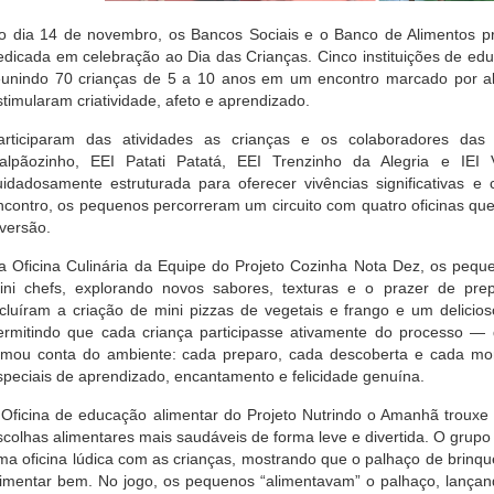
o dia 14 de novembro, os Bancos Sociais e o Banco de Alimentos
edicada em celebração ao Dia das Crianças. Cinco instituições de educa
eunindo 70 crianças de 5 a 10 anos em um encontro marcado por ale
stimularam criatividade, afeto e aprendizado.
articiparam das atividades as crianças e os colaboradores das 
alpãozinho, EEI Patati Patatá, EEI Trenzinho da Alegria e IEI
uidadosamente estruturada para oferecer vivências significativas 
ncontro, os pequenos percorreram um circuito com quatro oficinas que
iversão.
a Oficina Culinária da Equipe do Projeto Cozinha Nota Dez, os peq
ini chefs, explorando novos sabores, texturas e o prazer de prep
ncluíram a criação de mini pizzas de vegetais e frango e um delicio
ermitindo que cada criança participasse ativamente do processo —
omou conta do ambiente: cada preparo, cada descoberta e cada m
speciais de aprendizado, encantamento e felicidade genuína.
 Oficina de educação alimentar do Projeto Nutrindo o Amanhã trouxe a
scolhas alimentares mais saudáveis de forma leve e divertida. O grupo 
ma oficina lúdica com as crianças, mostrando que o palhaço de brinqu
limentar bem. No jogo, os pequenos “alimentavam” o palhaço, lança