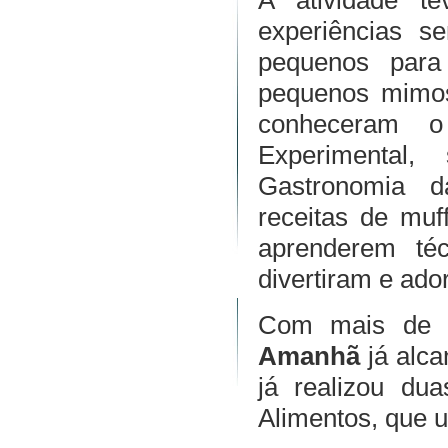
A atividade t
experiências s
pequenos para
pequenos mimos
conheceram 
Experimental
Gastronomia d
receitas de mu
aprenderem téc
divertiram e ado
Com mais de 
Amanhã
já alc
já realizou du
Alimentos, que u