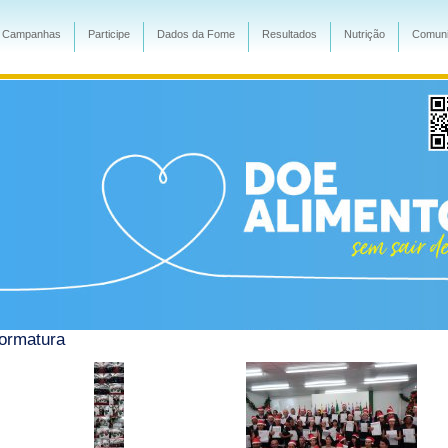
Campanhas
Participe
Dados da Fome
Resultados
Nutrição
Comuni
ormatura